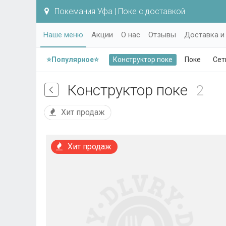
Покемания Уфа | Поке с доставкой
Наше меню
Акции
О нас
Отзывы
Доставка и
⭐Популярное⭐
Конструктор поке
Поке
Сет
Конструктор поке
2
Хит продаж
Хит продаж