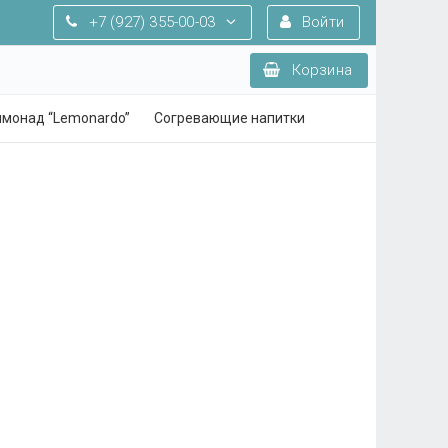
+7 (927) 355-00-03
Войти
Корзина
монад “Lemonardo”
Согревающие напитки