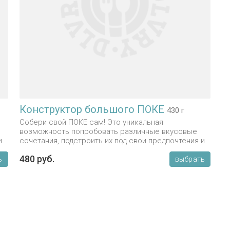
Конструктор большого ПОКЕ
430 г
Собери свой ПОКЕ сам! Это уникальная
возможность попробовать различные вкусовые
и
сочетания, подстроить их под свои предпочтения и
выбрать фаворита вкуса!
480 руб.
ь
выбрать
о
Цена: 480₽, но окончательно она зависит от твоего
выбора! Погнали??
k